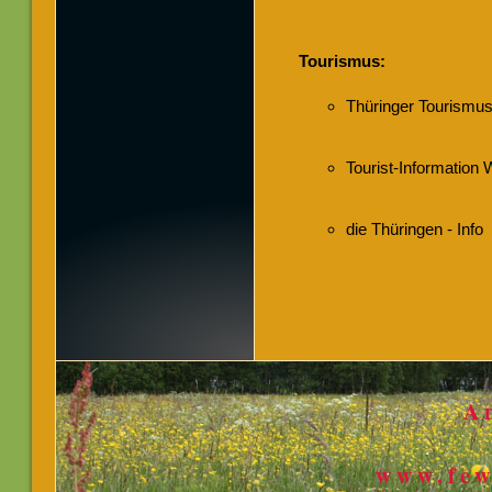
Tourismus:
Thüringer Tourism
Tourist-Information
die Thüringen - Info
A
www.few