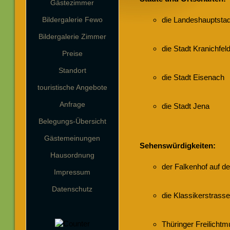
Gästezimmer
die Landeshauptstadt
Bildergalerie Fewo
Bildergalerie Zimmer
die Stadt Kranichfel
Preise
Standort
die Stadt Eisenach
touristische Angebote
Anfrage
die Stadt Jena
Belegungs-Übersicht
Gästemeinungen
Sehenswürdigkeiten:
Hausordnung
der Falkenhof auf de
Impressum
Datenschutz
die Klassikerstrasse
Thüringer Freilich