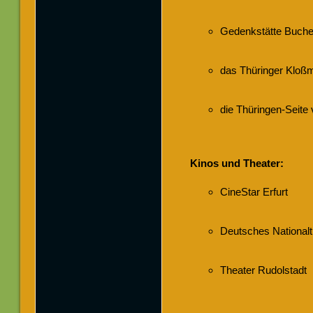
Gedenkstätte Buch
das Thüringer Kloß
die Thüringen-Seit
Kinos und Theater:
CineStar Erfurt
Deutsches National
Theater Rudolstadt