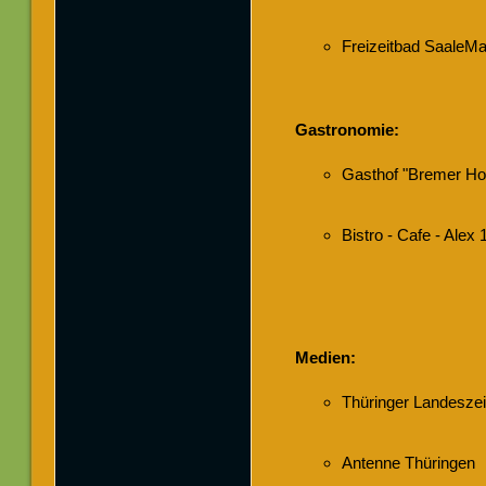
Freizeitbad SaaleMa
Gastronomie:
Gasthof "Bremer Hof
Bistro - Cafe - Alex 
Medien:
Thüringer Landeszei
Antenne Thüringen