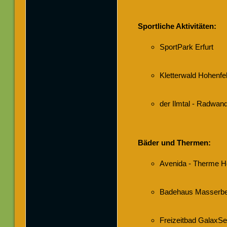
Sportliche Aktivitäten:
SportPark Erfurt
Kletterwald Hohenfe
der Ilmtal - Radwan
Bäder und Thermen:
Avenida - Therme H
Badehaus Masserb
Freizeitbad GalaxS